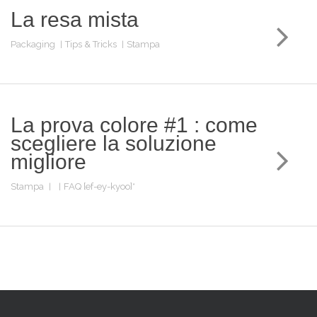
La resa mista
Packaging
Tips & Tricks
Stampa
La prova colore #1 : come
scegliere la soluzione
migliore
Stampa
FAQ [ef-ey-kyoo]*