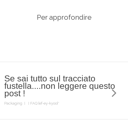
Per approfondire
Se sai tutto sul tracciato
fustella....non leggere questo
post !
Packaging
FAQ [ef-ey-kyoo]*